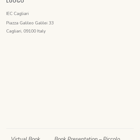
LUOGO
IEC Cagliari
Piazza Galileo Galilei 33
Cagliari
,
09100
Italy
Virtual Book
Book Presentation – Piccolo