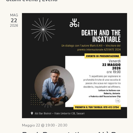
la
Na
e
data.
MAG
viste
22
2026
Navig
Maggio 22 @ 19:00
-
20:30