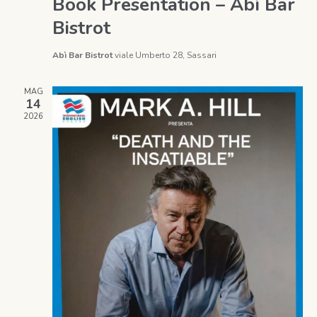
Book Presentation – Abì Bar
Bistrot
Abì Bar Bistrot
viale Umberto 28, Sassari
MAG
14
2026