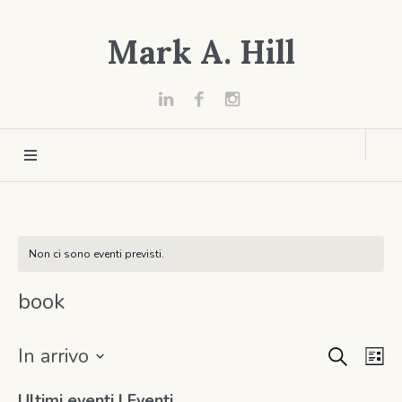
Mark A. Hill
Non ci sono eventi previsti.
book
CERCA
Eventi
Ev
In arrivo
LI
Vi
Seleziona
Ricerc
Ultimi eventi | Eventi